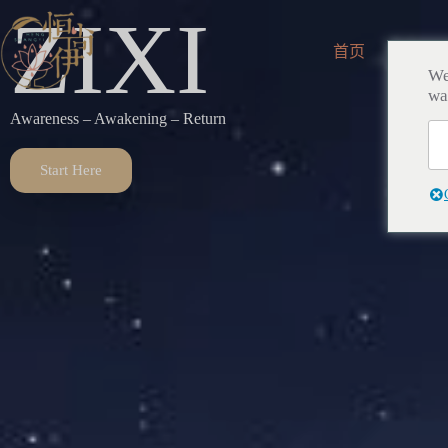
ZIXI
首页
所有
We
wa
Awareness – Awakening – Return
Start Here