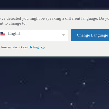
课程
商店
新闻
关于我们
联系
've detected you might be speaking a different language. Do y
nt to change to:
English
Change Language
Close and do not switch language