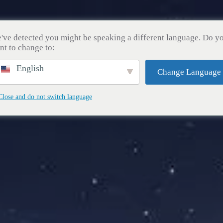
课程
商店
新闻
关于我们
联系
've detected you might be speaking a different language. Do y
nt to change to:
English
Change Language
Close and do not switch language