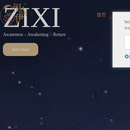
ZIXI
首页
所有
We
wa
Awareness – Awakening – Return
Start Here