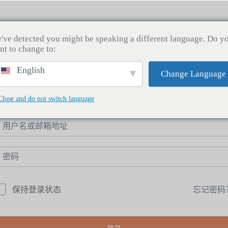
课程
商店
新闻
关于我们
联系
've detected you might be speaking a different language. Do y
nt to change to:
English
Change Language
嗨，欢迎回来！
Close and do not switch language
忘记密码
保持登录状态