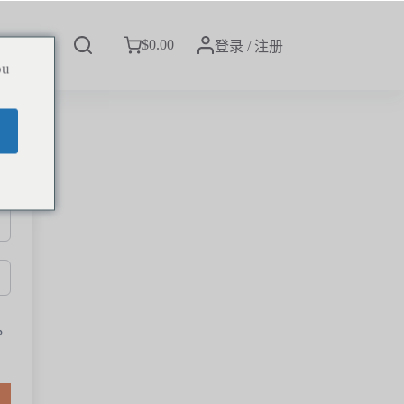
$
0.00
我们
登录 / 注册
ou
？