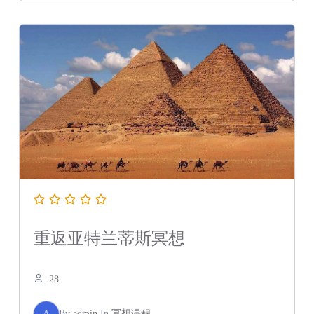
重返亚特兰蒂斯冥想
28
A
By
admin
In
冥想课程