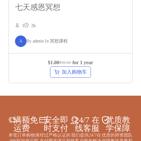
七天感恩冥想
1
2h
A
By
admin
In
冥想课程
$
1.00
for 1 year
$
99.00
加入购物车
满额免
安全即
24/7 在
优质教
运费
时支付
线客服
学保障
单笔订单购物满
经过严格认证的
我们提供24/7在
优质的师资团队
999新加坡元即
支付网关满足您
线客户服务解决
保障教学质量和