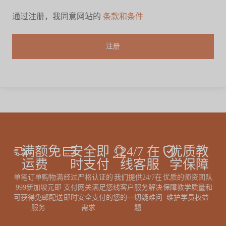
通过注册，我同意网站的
条款和条件
注册
满额免
安全即
24/7 在
优质教
运费
时支付
线客服
学保障
单笔订单购物满
经过严格认证的
我们提供24/7在
优质的师资团队
999新加坡元即
支付网关满足您
线客户服务解决
保障教学质量和
可获得免邮配送
即时安全支付的
您的一切疑难问
维护学员权益
服务
需求
题