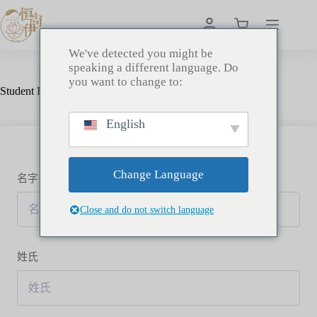
We've detected you might be
speaking a different language. Do
you want to change to:
Student Registration
English
Change Language
名字
Close and do not switch language
姓氏