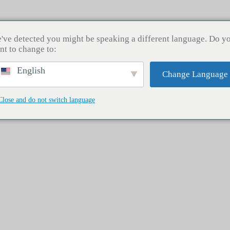
课程
商店
新闻
关于我们
联系
've detected you might be speaking a different language. Do y
nt to change to:
English
Change Language
能量中和器
Close and do not switch language